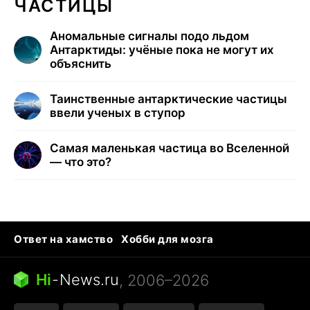
ЧАСТИЦЫ
Аномальные сигналы подо льдом
Антарктиды: учёные пока не могут их
объяснить
Таинственные антарктические частицы
ввели ученых в ступор
Самая маленькая частица во Вселенной
— что это?
Ответ на хамство
Хобби для мозга
Бензин 100 и 95
Тунцы в океанариуме
Следующая пандемия
Google Maps открытие
Hi
-
News.ru
, 2006–2026