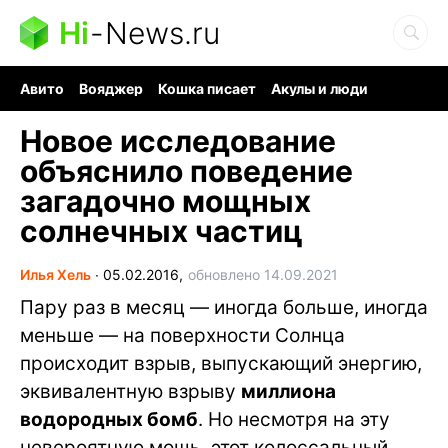
Hi
-
News.ru
Авито
Вояджер
Кошка писает
Акулы и люди
Ядерная война
Судоку и пазлы
Ядовитые пауки
Новое исследование
объяснило поведение
загадочно мощных
солнечных частиц
Илья Хель
∙
05.02.2016,
обновлено 14.09.2021
Пару раз в месяц — иногда больше, иногда
меньше — на поверхности Солнца
происходит взрыв, выпускающий энергию,
эквивалентную взрыву
миллиона
водородных бомб
. Но несмотря на эту
невероятную мощь, этот колоссальный