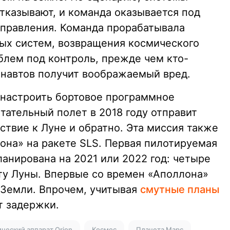
тказывают, и команда оказывается под
управления. Команда прорабатывала
ых систем, возвращения космического
облем под контроль, прежде чем кто-
навтов получит воображаемый вред.
 настроить бортовое программное
ательный полет в 2018 году отправит
ствие к Луне и обратно. Эта миссия также
она» на ракете SLS. Первая пилотируемая
анирована на 2021 или 2022 год: четыре
иту Луны. Впервые со времен «Аполлона»
т Земли. Впрочем, учитывая
смутные планы
т задержки.
ческий аппарат Orion
Космос
Планета Марс