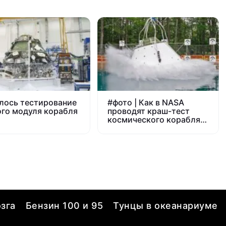
лось тестирование
#
фото | Как в NASA
го модуля корабля
проводят краш-тест
n
космического корабля
Orion
зга
Бензин 100 и 95
Тунцы в океанариуме