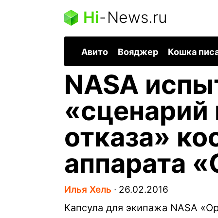
Hi
-
News.ru
Авито
Вояджер
Кошка пис
NASA испы
«сценарий 
отказа» ко
аппарата «
Илья Хель
∙
26.02.2016
Капсула для экипажа NASA «Ор