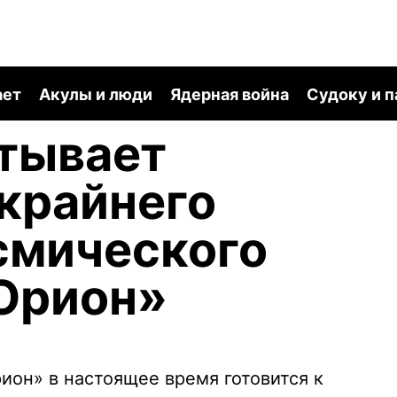
ает
Акулы и люди
Ядерная война
Судоку и 
тывает
крайнего
смического
Орион»
ион» в настоящее время готовится к