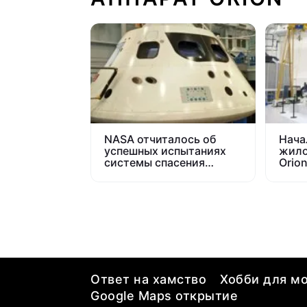
NASA отчиталось об
Нача
успешных испытаниях
жило
системы спасения
Orio
космического корабля
Orion
Ответ на хамство
Хобби для мо
Google Maps открытие