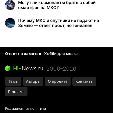
Могут ли космонавты брать с собой
смартфон на МКС?
Почему МКС и спутники не падают на
Землю — ответ прост, но гениален
Ответ на хамство
Хобби для мозга
Бензин 100 и 95
Тунцы в океанариуме
Следующая пандемия
Google Maps открытие
Hi
-
News.ru
, 2006–2026
Темы
Авторы
О проекте
Контакты
Реклама
Редакционная политика