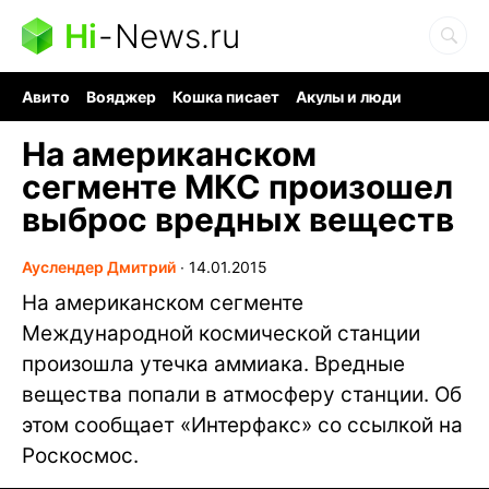
Hi
-
News.ru
Авито
Вояджер
Кошка писает
Акулы и люди
Ядерная война
Судоку и пазлы
Ядовитые пауки
На американском
сегменте МКС произошел
выброс вредных веществ
Ауслендер Дмитрий
∙
14.01.2015
На американском сегменте
Международной космической станции
произошла утечка аммиака. Вредные
вещества попали в атмосферу станции. Об
этом сообщает «Интерфакс» со ссылкой на
Роскосмос.