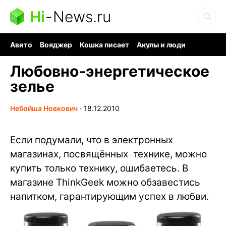
Hi
-
News.ru
Авито
Вояджер
Кошка писает
Акулы и люди
Ядерная война
Ядовитые пауки
Судоку и пазлы
Любовно-энергетическое
зелье
Небойша Новкович
∙
18.12.2010
Если подумали, что в электронных
магазинах, посвящённых технике, можно
купить только технику, ошибаетесь. В
магазине ThinkGeek можно обзавестись
напитком, гарантирующим успех в любви.