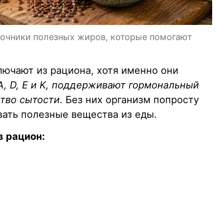
точники полезных жиров, которые помогают
ючают из рациона, хотя именно они
A, D, E и K, поддерживают гормональный
ство сытости
. Без них организм попросту
ать полезные вещества из еды.
в рацион: