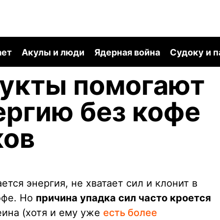
ает
Акулы и люди
Ядерная война
Судоку и 
дукты помогают
ергию без кофе
ков
ется энергия, не хватает сил и клонит в
офе. Но
причина упадка сил часто кроется
феина (хотя и ему уже
есть более