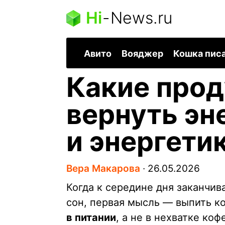
Hi
-
News.ru
Авито
Вояджер
Кошка пис
Какие про
вернуть эн
и энергети
Вера Макарова
∙
26.05.2026
Когда к середине дня заканчива
сон, первая мысль — выпить к
в питании
, а не в нехватке ко