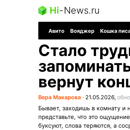
Hi
-
News.ru
Авито
Вояджер
Кошка пис
Стало труд
запоминать
вернут ко
Вера Макарова
∙
21.05.2026,
обно
Бывает, заходишь в комнату и
представьте, что это ощущение
буксуют, слова теряются, а со