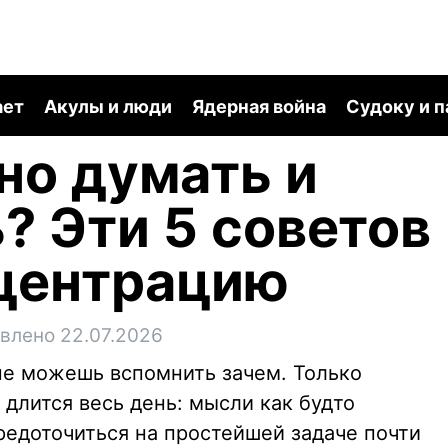
ает
Акулы и люди
Ядерная война
Судоку и 
но думать и
? Эти 5 советов
нцентрацию
влено 22.07.2026
 не можешь вспомнить зачем. Только
 длится весь день: мысли как будто
средоточиться на простейшей задаче почти