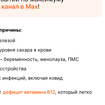
 канал в Max
!
 причины:
елезой
уровня сахара в крови
— беременность, менопауза, ПМС
сстройства
 инфекций, включая ковид
ёт
дефицит витамина B12
, который легко