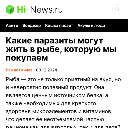
Hi
-
News.ru
Авито
Вояджер
Кошка писает
Акулы и люди
Ядерная война
Ядовитые пауки
Судоку и пазлы
Какие паразиты могут
жить в рыбе, которую мы
покупаем
Рамис Ганиев
∙
03.12.2024
Рыба — это не только приятный на вкус, но
и невероятно полезный продукт. Она
является ценным источником белка, а
также необходимых для крепкого
здоровья микроэлементов и витаминов,
что делает ее неотъемлемой частью
рациона как для взрослых, так и для детей.