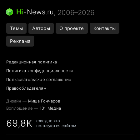
Кошка писает на кровать
Тунцы в океанариуме
Ядовитые пауки России
Hi
-
News.ru
, 2006–2026
Города в ядерной войне
Открытие в Google Maps
Темы
Авторы
О проекте
Контакты
Реклама
Редакционная политика
Политика конфиденциальности
Пользовательское соглашение
Правообладателям
Дизайн —
Миша Гончаров
Воплощение —
101 Медиа
69,8K
ежедневно
пользуются сайтом