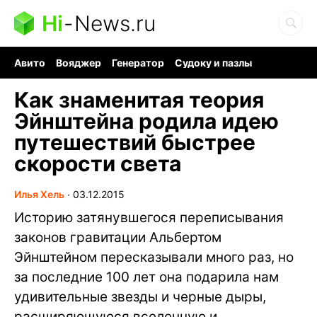
Hi
-
News.ru
Авито
Вояджер
Генератор
Судоку и пазлы
Хобби для мозга
Бензин 100 vs 95
Следующая пандемия
Как знаменитая теория
Эйнштейна родила идею
путешествий быстрее
скорости света
Илья Хель
∙
03.12.2015
Историю затянувшегося переписывания
законов гравитации Альбертом
Эйнштейном пересказывали много раз, но
за последние 100 лет она подарила нам
удивительные звезды и черные дыры,
расширяющуюся вселенную и