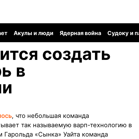
ает
Акулы и люди
Ядерная война
Судоку и 
ится создать
ь в
ии
лось
, что небольшая команда
ывает так называемую варп-технологию в
м Гарольда «Сынка» Уайта команда