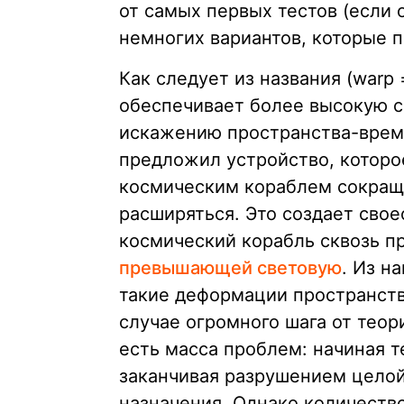
от самых первых тестов (если 
немногих вариантов, которые п
Как следует из названия (warp
обеспечивает более высокую ск
искажению пространства-време
предложил устройство, которо
космическим кораблем сокраща
расширяться. Это создает свое
космический корабль сквозь п
превышающей световую
. Из н
такие деформации пространств
случае огромного шага от теор
есть масса проблем: начиная т
заканчивая разрушением целой
назначения. Однако количеств