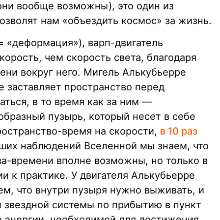
они вообще возможны), это один из
озволят нам «объездить космос» за жизнь.
 = «деформация»), варп-двигатель
орость, чем скорость света, благодаря
ни вокруг него. Мигель Алькубьерре
е заставляет пространство перед
ться, в то время как за ним —
образный пузырь, который несет в себе
ространство-время на скорости,
в 10 раз
аших наблюдений Вселенной мы знаем, что
а-времени вполне возможны, но только в
ии к практике. У двигателя Алькубьерре
ем, что внутри пузыря нужно выживать, и
 звездной системы по прибытию в пункт
о энергии, необходимой для достижения