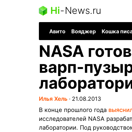
Hi
-
News.ru
Авито
Вояджер
Кошка пис
NASA готов
варп-пузыр
лаборатор
Илья Хель
∙
21.08.2013
В конце прошлого года
выясни
исследователей NASA разрабат
лаборатории. Под руководство