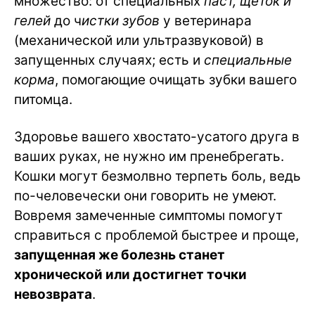
множество: от специальных
паст, щёток и
гелей
до ч
истки зубов
у ветеринара
(механической или ультразвуковой) в
запущенных случаях; есть и
специальные
корма
, помогающие очищать зубки вашего
питомца.
Здоровье вашего хвостато-усатого друга в
ваших руках, не нужно им пренебрегать.
Кошки могут безмолвно терпеть боль, ведь
по-человечески они говорить не умеют.
Вовремя замеченные симптомы помогут
справиться с проблемой быстрее и проще,
запущенная же болезнь станет
хронической или достигнет точки
невозврата
.