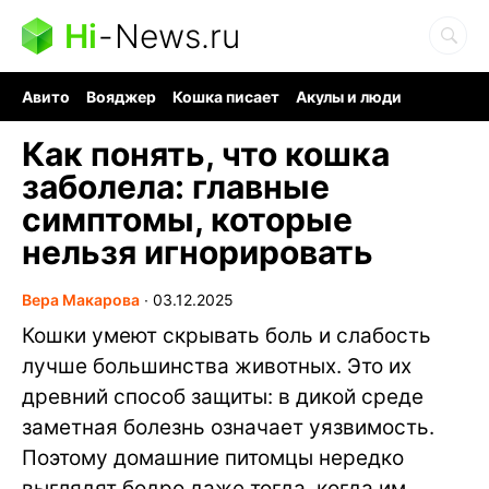
Hi
-
News.ru
Авито
Вояджер
Кошка писает
Акулы и люди
Ядерная война
Судоку и пазлы
Ядовитые пауки
Как понять, что кошка
заболела: главные
симптомы, которые
нельзя игнорировать
Вера Макарова
∙
03.12.2025
Кошки умеют скрывать боль и слабость
лучше большинства животных. Это их
древний способ защиты: в дикой среде
заметная болезнь означает уязвимость.
Поэтому домашние питомцы нередко
выглядят бодро даже тогда, когда им