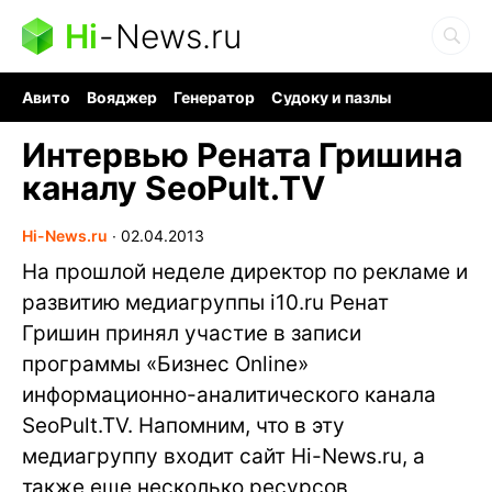
Hi
-
News.ru
Авито
Вояджер
Генератор
Судоку и пазлы
Хобби для мозга
Бензин 100 vs 95
Следующая пандемия
Интервью Рената Гришина
каналу SeoPult.TV
Hi-News.ru
∙
02.04.2013
На прошлой неделе директор по рекламе и
развитию медиагруппы i10.ru Ренат
Гришин принял участие в записи
программы «Бизнес Online»
информационно-аналитического канала
SeoPult.TV. Напомним, что в эту
медиагруппу входит сайт Hi-News.ru, а
также еще несколько ресурсов,