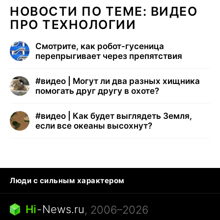
НОВОСТИ ПО ТЕМЕ: ВИДЕО
ПРО ТЕХНОЛОГИИ
Смотрите, как робот-гусеница
перепрыгивает через препятствия
#
видео | Могут ли два разных хищника
помогать друг другу в охоте?
#
видео | Как будет выглядеть Земля,
если все океаны высохнут?
Люди с сильным характером
Кошка писает на кровать
Тунцы в океанариуме
Ядовитые пауки России
Hi
-
News.ru
, 2006–2026
Города в ядерной войне