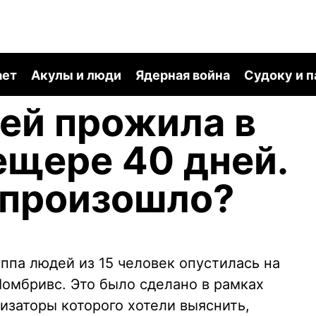
ает
Акулы и люди
Ядерная война
Судоку и 
ей прожила в
ещере 40 дней.
 произошло?
уппа людей из 15 человек опустилась на
омбривс. Это было сделано в рамках
изаторы которого хотели выяснить,