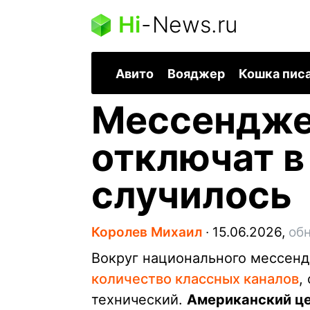
Hi
-
News.ru
Авито
Вояджер
Кошка пис
Мессендж
отключат в
случилось
Королев Михаил
∙
15.06.2026,
обн
Вокруг национального мессен
количество классных каналов
,
технический.
Американский це