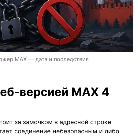
джер MAX — дата и последствия
веб-версией MAX 4
стоит за замочком в адресной строке
итает соединение небезопасным и либо