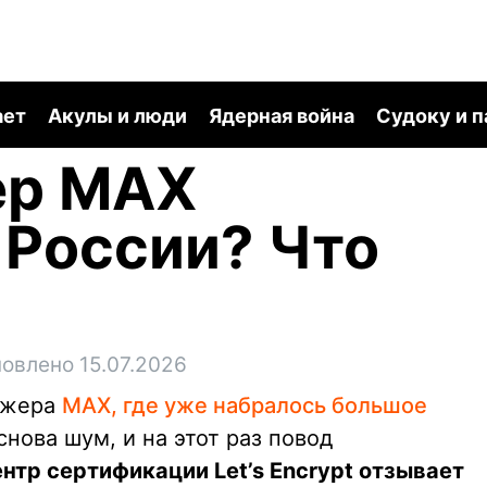
ает
Акулы и люди
Ядерная война
Судоку и 
ер MAX
 России? Что
овлено 15.07.2026
джера
MAX, где уже набралось большое
 снова шум, и на этот раз повод
нтр сертификации Let’s Encrypt отзывает