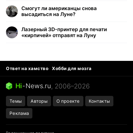
Смогут ли американцы снова
высадиться на Луне?
Лазерный 3D-принтер для печати
«кирпичей» отправят на Луну
Ответ на хамство
Хобби для мозга
Бензин 100 vs 95
Тунцы в океанариуме
Следующая пандемия
Google Maps открытие
Hi
-
News.ru
, 2006–2026
Темы
Авторы
О проекте
Контакты
Реклама