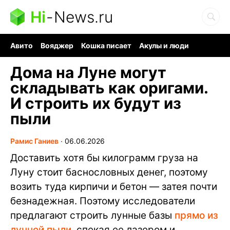
Hi
-
News.ru
Авито
Вояджер
Кошка писает
Акулы и люди
Ядерная война
Ядовитые пауки
Судоку и пазлы
Дома на Луне могут
складывать как оригами.
И строить их будут из
пыли
Рамис Ганиев
∙
06.06.2026
Доставить хотя бы килограмм груза на
Луну стоит баснословных денег, поэтому
возить туда кирпичи и бетон — затея почти
безнадежная. Поэтому исследователи
предлагают строить лунные базы
прямо из
лунной пыли
, спекая ее лазером и