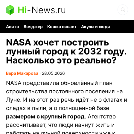
Hi
-
News.ru
Авито
Вояджер
Кошка писает
Акулы и люди
Ядерная война
Судоку и пазлы
Ядовитые пауки
NASA хочет построить
лунный город к 2032 году.
Насколько это реально?
Вера Макарова
∙
28.05.2026
NASA представила обновлённый план
строительства постоянного поселения на
Луне. И на этот раз речь идёт не о флагах и
следах в пыли, а о полноценной базе
размером с крупный город
. Агентство
рассчитывает, что люди начнут жить и
работать на лунной поверхности уже к