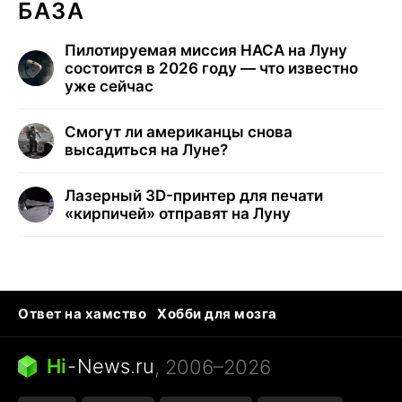
БАЗА
Пилотируемая миссия НАСА на Луну
состоится в 2026 году — что известно
уже сейчас
Смогут ли американцы снова
высадиться на Луне?
Лазерный 3D-принтер для печати
«кирпичей» отправят на Луну
Ответ на хамство
Хобби для мозга
Бензин 100 и 95
Тунцы в океанариуме
Следующая пандемия
Google Maps открытие
Hi
-
News.ru
, 2006–2026