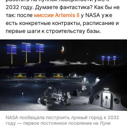
2032 году. Думаете фантастика? Как бы не
так: после
миссии Artemis II
у NASA уже
есть конкретные контракты, расписание и
первые шаги к строительству базы.
NASA пообещала построить лунный город к 2032
году — первое постоянное поселение на Луне