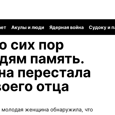
ает
Акулы и люди
Ядерная война
Судоку и 
о сих пор
дям память.
на перестала
воего отца
9 молодая женщина обнаружила, что