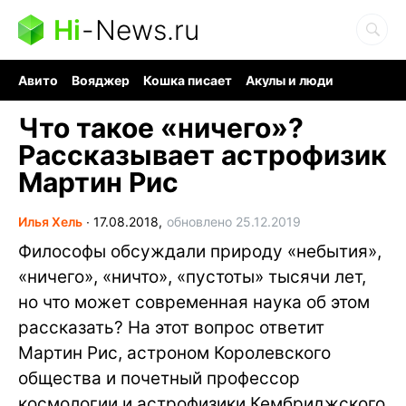
Hi
-
News.ru
Авито
Вояджер
Кошка писает
Акулы и люди
Ядерная война
Судоку и пазлы
Ядовитые пауки
Что такое «ничего»?
Рассказывает астрофизик
Мартин Рис
Илья Хель
∙
17.08.2018,
обновлено 25.12.2019
Философы обсуждали природу «небытия»,
«ничего», «ничто», «пустоты» тысячи лет,
но что может современная наука об этом
рассказать? На этот вопрос ответит
Мартин Рис, астроном Королевского
общества и почетный профессор
космологии и астрофизики Кембриджского