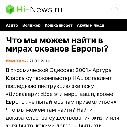
Hi
-
News.ru
Авито
Вояджер
Кошка писает
Акулы и люди
Ядерная война
Судоку и пазлы
Ядовитые пауки
Что мы можем найти в
мирах океанов Европы?
Илья Хель
∙
21.03.2014
В «Космической Одиссее: 2001» Артура
Кларка суперкомпьютер HAL оставляет
последнюю инструкцию экипажу
«Дискавери: «Все эти миры ваши, кроме
Европы, не пытайтесь там приземлиться».
Что мы можем там найти? Найти
доказательства существования жизни или
хотя бы то, какими должны быть эти