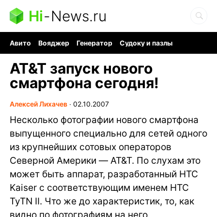
Hi
-
News.ru
Авито
Вояджер
Генератор
Судоку и пазлы
Хобби для мозга
Бензин 100 vs 95
Следующая пандемия
AT&T запуск нового
смартфона сегодня!
Алексей Лихачев
∙
02.10.2007
Несколько фотографии нового смартфона
выпущенного специально для сетей одного
из крупнейших сотовых операторов
Северной Америки — AT&T. По слухам это
может быть аппарат, разработанный HTC
Kaiser с соответствующим именем HTC
TyTN II. Что же до характеристик, то, как
видно по фотографиям на него