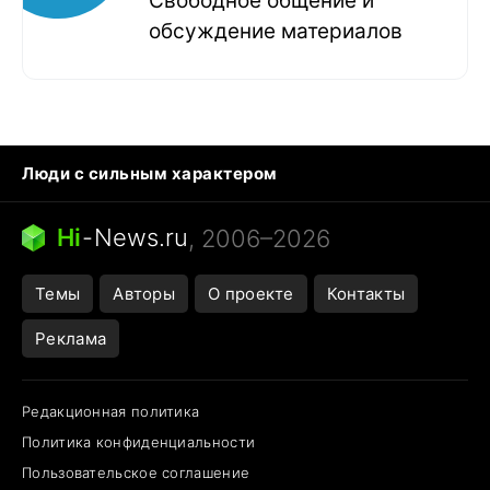
Свободное общение и
обсуждение материалов
Люди с сильным характером
Кошка писает на кровать
Тунцы в океанариуме
Ядовитые пауки России
Hi
-
News.ru
, 2006–2026
Города в ядерной войне
Открытие в Google Maps
Темы
Авторы
О проекте
Контакты
Реклама
Редакционная политика
Политика конфиденциальности
Пользовательское соглашение