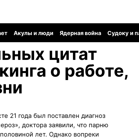
ает
Акулы и люди
Ядерная война
Судоку и 
льных цитат
кинга о работе,
зни
сте 21 года был поставлен диагноз
ероз», доктора заявили, что парню
 половиной лет. Однако вопреки