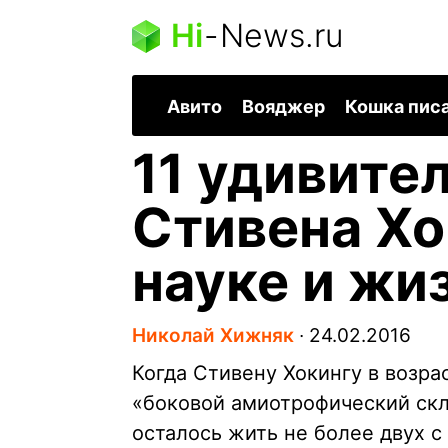
Hi
-
News.ru
Авито
Вояджер
Кошка пис
11 удивите
Стивена Хо
науке и жи
Николай Хижняк
∙
24.02.2016
Когда Стивену Хокингу в возра
«боковой амиотрофический скл
осталось жить не более двух с