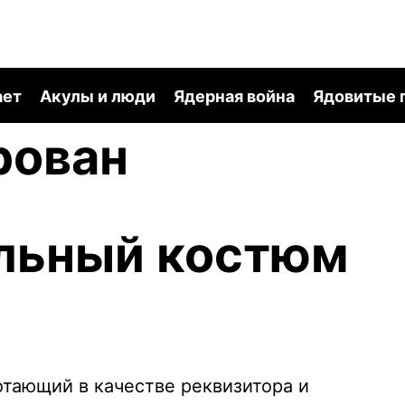
ает
Акулы и люди
Ядерная война
Ядовитые 
рован
льный костюм
тающий в качестве реквизитора и