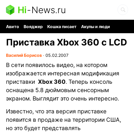
Hi
-
News.ru
Авито
Вояджер
Кошка писает
Акулы и люди
Ядерная война
Судоку и пазлы
Ядовитые пауки
Приставка Xbox 360 с LCD
Василий Борисов
∙
05.02.2007
В сети появилось видео, на котором
изображается интересная модификация
приставки
Xbox 360
. Теперь консоль
оснащена 5.8 дюймовым сенсорным
экраном. Выглядит это очень интересно.
Известно, что эта версия приставке
появится в продаже на территории США,
но это будет представлять