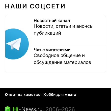
НАШИ СОЦСЕТИ
Новостной канал
Новости, статьи и анонсы
публикаций
Чат с читателями
Свободное общение и
обсуждение материалов
Ответ на хамство
Хобби для мозга
Бензин 100 и 95
Тунцы в океанариуме
Следующая пандемия
Google Maps открытие
Hi
-
News.ru
, 2006–2026