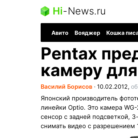
Hi
-
News.ru
Авито
Вояджер
Кошка пис
Pentax пре
камеру для
Василий Борисов
∙
10.02.2012,
об
Японский производитель фотот
линейки Optio. Это камера WG
сенсор с задней подсветкой, 
снимать видео с разрешением 1