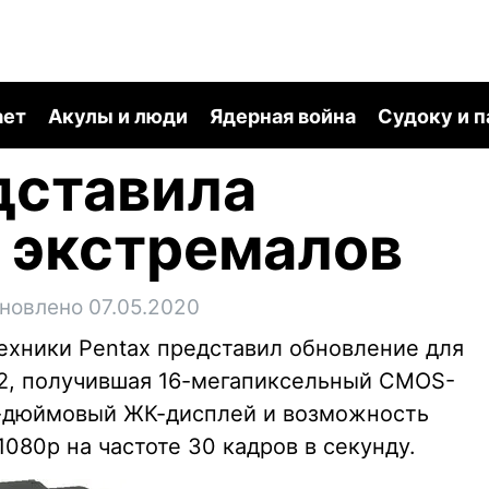
ает
Акулы и люди
Ядерная война
Судоку и 
дставила
 экстремалов
новлено 07.05.2020
ехники Pentax представил обновление для
-2, получившая 16-мегапиксельный CMOS-
3-дюймовый ЖК-дисплей и возможность
080p на частоте 30 кадров в секунду.