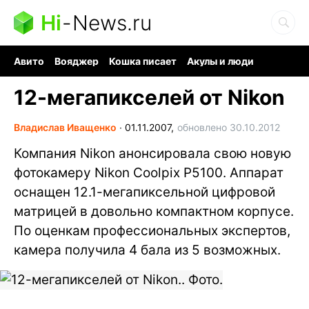
Hi
-
News.ru
Авито
Вояджер
Кошка писает
Акулы и люди
Ядерная война
Ядовитые пауки
Судоку и пазлы
12-мегапикселей от Nikon
Владислав Иващенко
∙
01.11.2007,
обновлено 30.10.2012
Компания Nikon анонсировала свою новую
фотокамеру Nikon Coolpix P5100. Аппарат
оснащен 12.1-мегапиксельной цифровой
матрицей в довольно компактном корпусе.
По оценкам профессиональных экспертов,
камера получила 4 бала из 5 возможных.