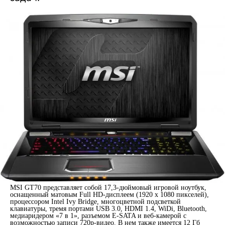
MSI GT70 представляет собой 17,3-дюймовый игровой ноутбук,
оснащенный матовым Full HD-дисплеем (1920 х 1080 пикселей),
процессором Intel Ivy Bridge, многоцветной подсветкой
клавиатуры, тремя портами USB 3.0, HDMI 1.4, WiDi, Bluetooth,
медиаридером «7 в 1», разъемом E-SATA и веб-камерой с
возможностью записи 720p-видео. В нем также имеется 12 Гб