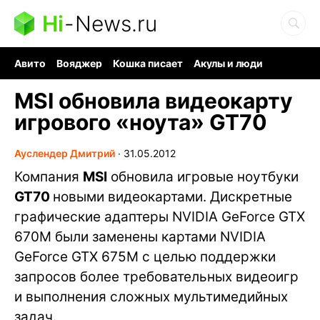
Hi
-
News.ru
Авито
Вояджер
Кошка писает
Акулы и люди
Ядерная война
Судоку и пазлы
Ядовитые пауки
MSI обновила видеокарту
игрового «ноута» GT70
Ауслендер Дмитрий
∙
31.05.2012
Компания
MSI
обновила игровые ноутбуки
GT70
новыми видеокартами. Дискретные
графические адаптеры NVIDIA GeForce GTX
670М были заменены картами NVIDIA
GeForce GTX 675M с целью поддержки
запросов более требовательных видеоигр
и выполнения сложных мультимедийных
задач.