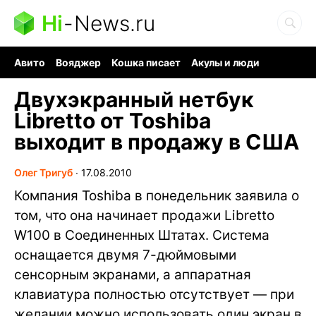
Hi
-
News.ru
Авито
Вояджер
Кошка писает
Акулы и люди
Ядерная война
Судоку и пазлы
Ядовитые пауки
Двухэкранный нетбук
Libretto от Toshiba
выходит в продажу в США
Олег Тригуб
∙
17.08.2010
Компания Toshiba в понедельник заявила о
том, что она начинает продажи Libretto
W100 в Соединенных Штатах. Система
оснащается двумя 7-дюймовыми
сенсорным экранами, а аппаратная
клавиатура полностью отсутствует — при
желании можно использовать один экран в