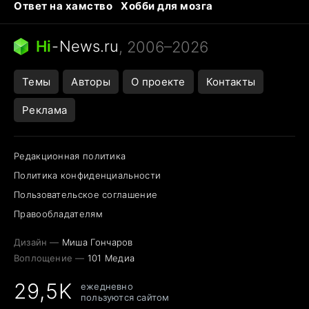
Ответ на хамство
Хобби для мозга
Бензин 100 и 95
Тунцы в океанариуме
Следующая пандемия
Google Maps открытие
Hi
-
News.ru
, 2006–2026
Темы
Авторы
О проекте
Контакты
Реклама
Редакционная политика
Политика конфиденциальности
Пользовательское соглашение
Правообладателям
Дизайн —
Миша Гончаров
Воплощение —
101 Медиа
29,5K
ежедневно
пользуются сайтом