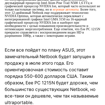
двухъядерный процессор Intel Atom Pine Trail N500 1,6 ГГц и
графический процессор NVIDIA Ion, который часто используют не
только настольные системы, но и
игровые автоматы
. Более того,
этот 12-дюймовый Netbook еще поддерживает технологию
NVIDIA Optimus, которая автоматически переключает с
интегрированной графики Intel GMA 3150 на 16-ядерный
графический процессор NVIDIA Ion и наоборот при
необходимости с целью повышения производительности и
оптимизации энергопотребления. Еще отметим, что Eee PC 1215N
прекрасно справляется с воспроизведением видео HD в
разрешении 1080p, а также с некоторыми играми.
Если все пойдет по плану ASUS, этот
замечательный Netbook будет запущен в
продажу в июле этого года. Его
ориентировочная стоимость составит
порядка 550-600 долларов США. Таким
образом, Eee PC 1215N будет дороже, чем
большинство существующих Netbook, но
все-таки он дешевле, чем так называемые
ultraportable.