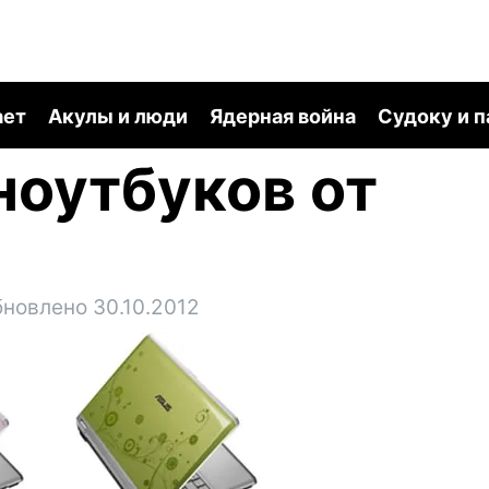
ает
Акулы и люди
Ядерная война
Судоку и 
ноутбуков от
бновлено 30.10.2012