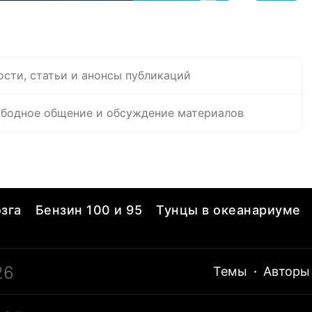
ости, статьи и анонсы публикаций
бодное общение и обсуждение материалов
зга
Бензин 100 и 95
Тунцы в океанариуме
26
Темы
·
Авторы