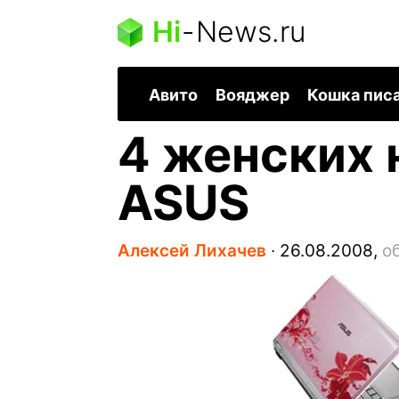
Hi
-
News.ru
Авито
Вояджер
Кошка пис
4 женских 
ASUS
Алексей Лихачев
∙
26.08.2008,
о