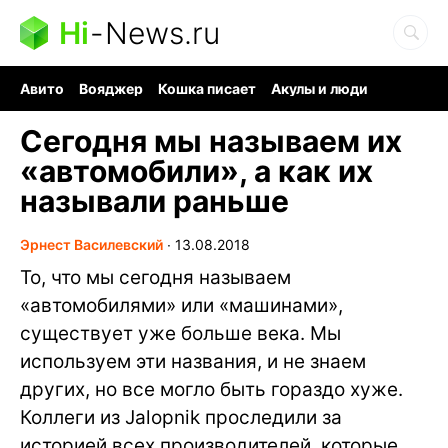
Hi
-
News.ru
Авито
Вояджер
Кошка писает
Акулы и люди
Ядерная война
Судоку и пазлы
Ядовитые пауки
Сегодня мы называем их
«автомобили», а как их
называли раньше
Эрнест Василевский
∙
13.08.2018
То, что мы сегодня называем
«автомобилями» или «машинами»,
существует уже больше века. Мы
используем эти названия, и не знаем
других, но все могло быть гораздо хуже.
Коллеги из Jalopnik проследили за
историей всех производителей, которые