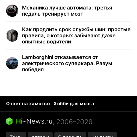
Механика лучше автомата: третья
педаль тренирует мозг
Как продлить срок службы шин: простые
правила, о которых забывают даже
опытные водители
Lamborghini отказывается от
электрического суперкара. Разум
победил
Ответ на хамство
Хобби для мозга
Бензин 100 и 95
Тунцы в океанариуме
Следующая пандемия
Google Maps открытие
Hi
-
News.ru
, 2006–2026