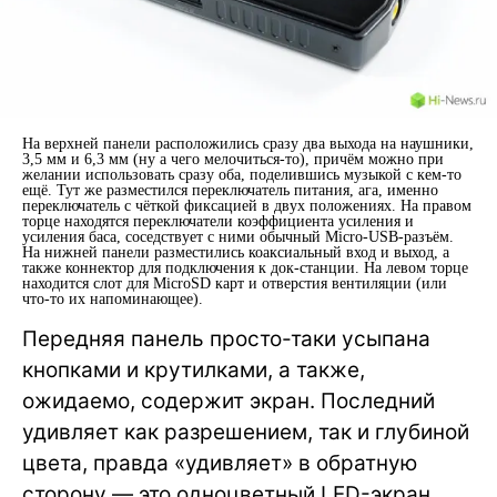
На верхней панели расположились сразу два выхода на наушники,
3,5 мм и 6,3 мм (ну а чего мелочиться-то), причём можно при
желании использовать сразу оба, поделившись музыкой с кем-то
ещё. Тут же разместился переключатель питания, ага, именно
переключатель с чёткой фиксацией в двух положениях. На правом
торце находятся переключатели коэффициента усиления и
усиления баса, соседствует с ними обычный Micro-USB-разъём.
На нижней панели разместились коаксиальный вход и выход, а
также коннектор для подключения к док-станции. На левом торце
находится слот для MicroSD карт и отверстия вентиляции (или
что-то их напоминающее).
Передняя панель просто-таки усыпана
кнопками и крутилками, а также,
ожидаемо, содержит экран. Последний
удивляет как разрешением, так и глубиной
цвета, правда «удивляет» в обратную
сторону — это одноцветный LED-экран,