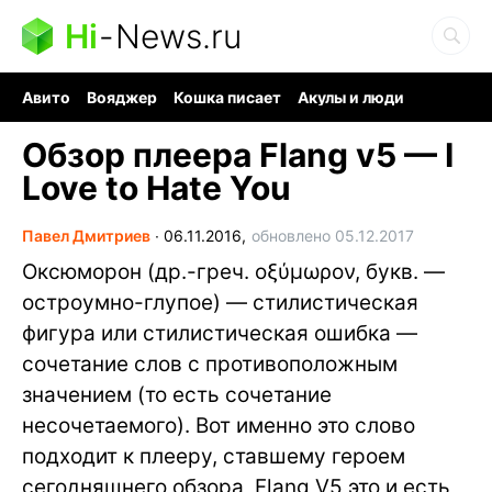
Hi
-
News.ru
Авито
Вояджер
Кошка писает
Акулы и люди
Ядерная война
Судоку и пазлы
Ядовитые пауки
Обзор плеера Flang v5 — I
Love to Hate You
Павел Дмитриев
∙
06.11.2016,
обновлено 05.12.2017
Оксюморон (др.-греч. οξύμωρον, букв. —
остроумно-глупое) — стилистическая
фигура или стилистическая ошибка —
сочетание слов с противоположным
значением (то есть сочетание
несочетаемого). Вот именно это слово
подходит к плееру, ставшему героем
сегодняшнего обзора, Flang V5 это и есть