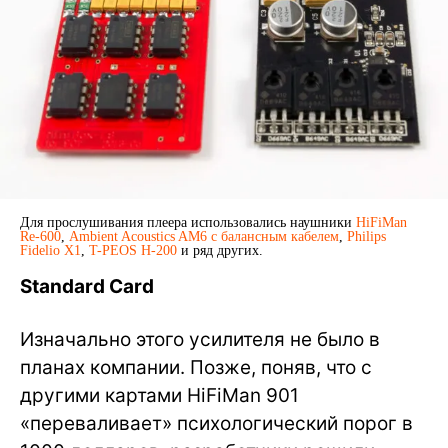
Для прослушивания плеера использовались наушники
HiFiMan
Re-600
,
Ambient Acoustics AM6 с балансным кабелем
,
Philips
Fidelio X1
,
T-PEOS H-200
и ряд других.
Standard Card
Изначально этого усилителя не было в
планах компании. Позже, поняв, что с
другими картами HiFiMan 901
«переваливает» психологический порог в