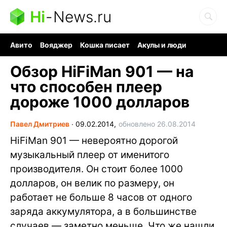
Hi
-
News.ru
Авито
Вояджер
Кошка писает
Акулы и люди
Ядерная война
Судоку и пазлы
Ядовитые пауки
Обзор HiFiMan 901 — на
что способен плеер
дороже 1000 долларов
Павел Дмитриев
∙
09.02.2014,
обновлено 26.08.2014
HiFiMan 901 — невероятно дорогой
музыкальный плеер от именитого
производителя. Он стоит более 1000
долларов, он велик по размеру, он
работает не больше 8 часов от одного
заряда аккумулятора, а в большинстве
случаев — заметно меньше. Что же нашли