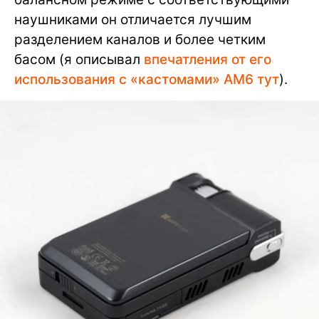
наушниками он отличается лучшим
разделением каналов и более четким
басом (я описывал
впечатления от его
использования с «кастомами» AM6 тут
).