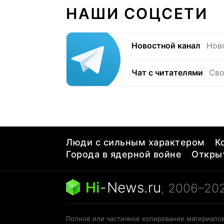
НАШИ СОЦСЕТИ
Новостной канал
Нов
Чат с читателями
Сво
Люди с сильным характером
К
Города в ядерной войне
Открыт
Hi
-
News.ru
, 2006–20
Полное или частичное копирование материалов