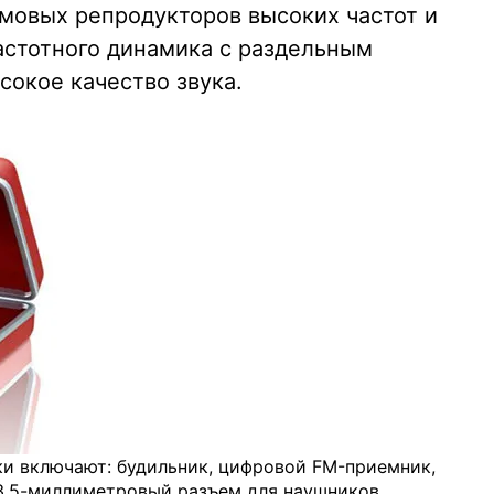
ймовых репродукторов высоких частот и
астотного динамика с раздельным
сокое качество звука.
и включают: будильник, цифровой FM-приемник,
3.5-миллиметровый разъем для наушников.