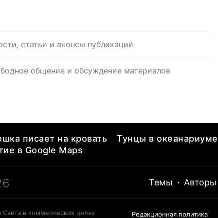
ости, статьи и анонсы публикаций
бодное общение и обсуждение материалов
ошка писает на кровать
Тунцы в океанариуме
ие в Google Maps
26
Темы
·
Авторы
 Сайта в коммерческих целях
Редакционная политика