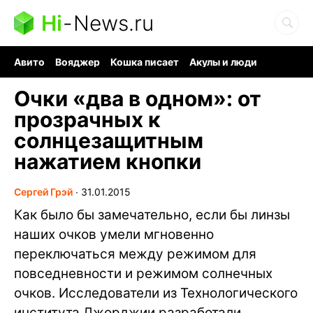
Hi
-
News.ru
Авито
Вояджер
Кошка писает
Акулы и люди
Ядерная война
Судоку и пазлы
Ядовитые пауки
Очки «два в одном»: от
прозрачных к
солнцезащитным
нажатием кнопки
Сергей Грэй
∙
31.01.2015
Как было бы замечательно, если бы линзы
наших очков умели мгновенно
переключаться между режимом для
повседневности и режимом солнечных
очков. Исследователи из Технологического
института Джорджии разработали