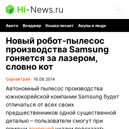
Hi
-
News.ru
Авито
Вояджер
Кошка писает
Акулы и люди
Ядерная война
Ядовитые пауки
Судоку и пазлы
Новый робот-пылесос
производства Samsung
гоняется за лазером,
словно кот
Сергей Грэй
∙
16.08.2014
Автономный пылесос производства
южнокорейской компании Samsung будет
отличаться от всех своих
предшественников одной существенной
деталью – пользователи смогут при
помощи
лазерной
указки подсказать