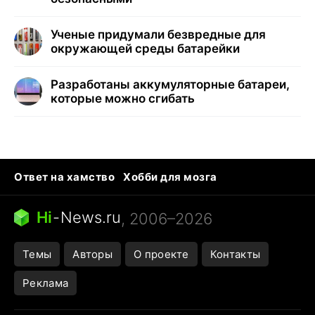
Ученые придумали безвредные для
окружающей среды батарейки
Разработаны аккумуляторные батареи,
которые можно сгибать
Ответ на хамство
Хобби для мозга
Бензин 100 и 95
Тунцы в океанариуме
Следующая пандемия
Google Maps открытие
Hi
-
News.ru
, 2006–2026
Темы
Авторы
О проекте
Контакты
Реклама