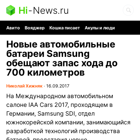
Hi
-
News.ru
Авито
Вояджер
Кошка писает
Акулы и люди
Ядерная война
Судоку и пазлы
Ядовитые пауки
Новые автомобильные
батареи Samsung
обещают запас хода до
700 километров
Николай Хижняк
∙
16.09.2017
На Международном автомобильном
салоне IAA Cars 2017, проходящем в
Германии, Samsung SDI, отдел
южнокорейской компании, занимающийся
разработкой технологий производства
батарей, представил новую