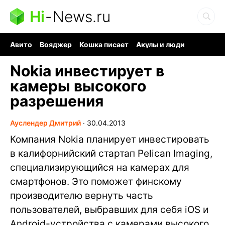
Hi
-
News.ru
Авито
Вояджер
Кошка писает
Акулы и люди
Ядерная война
Ядовитые пауки
Судоку и пазлы
Nokia инвестирует в
камеры высокого
разрешения
Ауслендер Дмитрий
∙
30.04.2013
Компания Nokia планирует инвестировать
в калифорнийский стартап Pelican Imaging,
специализирующийся на камерах для
смартфонов. Это поможет финскому
производителю вернуть часть
пользователей, выбравших для себя iOS и
Android-устройства с камерами высокого