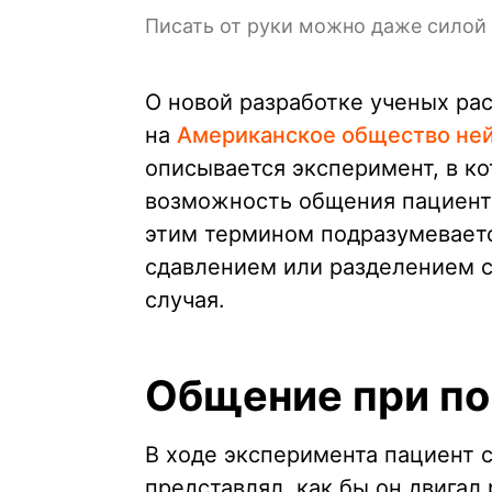
Писать от руки можно даже силой
О новой разработке ученых ра
на
Американское общество не
описывается эксперимент, в к
возможность общения пациенту
этим термином подразумеваетс
сдавлением или разделением с
случая.
Общение при п
В ходе эксперимента пациент 
представлял, как бы он двигал