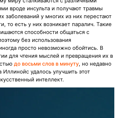
му миру сталкиваются с различными
ми вроде инсульта и получают травмы
их заболеваний у многих из них перестают
и, то есть у них возникает паралич. Такие
лишаются способности общаться с
поэтому без использования
иногда просто невозможно обойтись. В
ии для чтения мыслей и превращения их в
остью
до восьми слов в минуту
, но недавно
а Иллинойс удалось улучшить этот
скусственный интеллект.