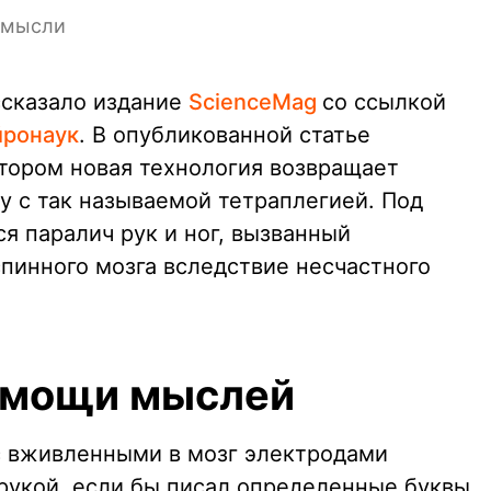
 мысли
ссказало издание
ScienceMag
со ссылкой
йронаук
. В опубликованной статье
отором новая технология возвращает
 с так называемой тетраплегией. Под
я паралич рук и ног, вызванный
пинного мозга вследствие несчастного
омощи мыслей
с вживленными в мозг электродами
 рукой, если бы писал определенные буквы