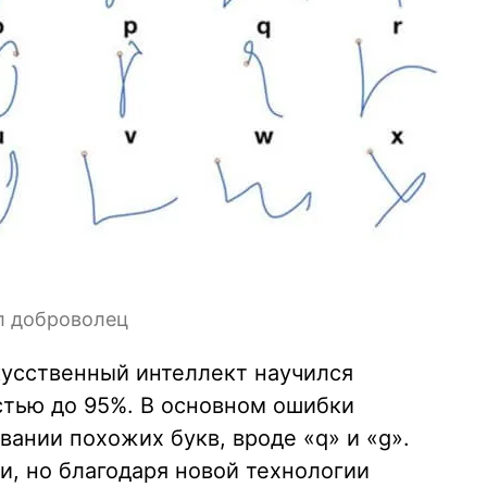
л доброволец
кусственный интеллект научился
стью до 95%. В основном ошибки
вании похожих букв, вроде «q» и «g».
и, но благодаря новой технологии