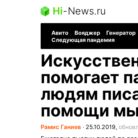
Hi
-
News.ru
Авито
Вояджер
Генератор
Следующая пандемия
Искусстве
помогает 
людям писа
помощи мы
Рамис Ганиев
∙
25.10.2019,
обновл