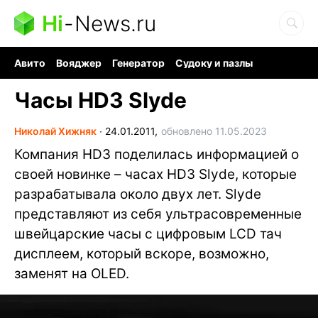
Hi
-
News.ru
Авито
Вояджер
Генератор
Судоку и пазлы
Хобби для мозга
Бензин 100 vs 95
Следующая пандемия
Часы HD3 Slyde
Николай Хижняк
∙
24.01.2011,
обновлено 11.05.2023
Компания HD3 поделилась информацией о
своей новинке – часах HD3 Slyde, которые
разрабатывала около двух лет. Slyde
представляют из себя ультрасовременные
швейцарские часы с цифровым LCD тач
дисплеем, который вскоре, возможно,
заменят на OLED.