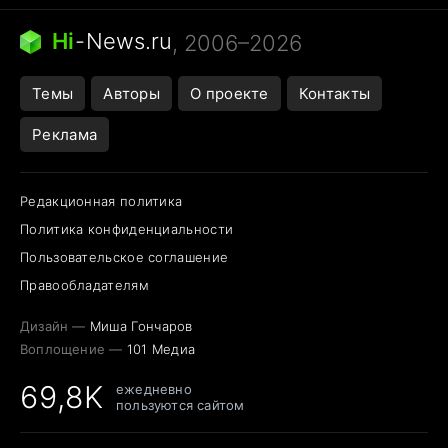
Кошка писает на кровать
Тунцы в океанариуме
Ядовитые пауки России
Hi
-
News.ru
, 2006–2026
Города в ядерной войне
Открытие в Google Maps
Темы
Авторы
О проекте
Контакты
Реклама
Редакционная политика
Политика конфиденциальности
Пользовательское соглашение
Правообладателям
Дизайн —
Миша Гончаров
Воплощение —
101 Медиа
69,8K
ежедневно
пользуются сайтом