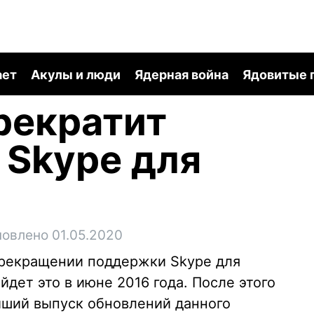
ает
Акулы и люди
Ядерная война
Ядовитые 
прекратит
 Skype для
новлено 01.05.2020
 прекращении поддержки Skype для
дет это в июне 2016 года. После этого
ейший выпуск обновлений данного