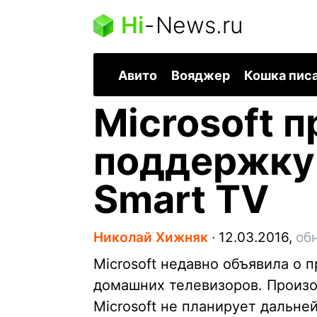
Hi
-
News.ru
Авито
Вояджер
Кошка пис
Microsoft 
поддержку
Smart TV
Николай Хижняк
∙
12.03.2016,
об
Microsoft недавно объявила о
домашних телевизоров. Произой
Microsoft не планирует дальн