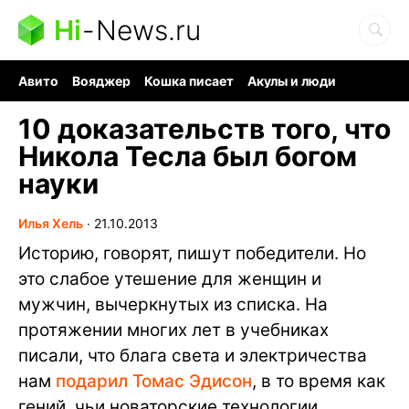
Hi
-
News.ru
Авито
Вояджер
Кошка писает
Акулы и люди
Ядерная война
Судоку и пазлы
Ядовитые пауки
10 доказательств того, что
Никола Тесла был богом
науки
Илья Хель
∙
21.10.2013
Историю, говорят, пишут победители. Но
это слабое утешение для женщин и
мужчин, вычеркнутых из списка. На
протяжении многих лет в учебниках
писали, что блага света и электричества
нам
подарил Томас Эдисон
, в то время как
гений, чьи новаторские технологии,