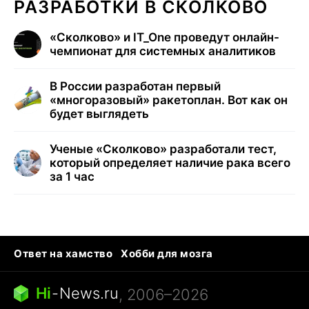
РАЗРАБОТКИ В СКОЛКОВО
«Сколково» и IT_One проведут онлайн-
чемпионат для системных аналитиков
В России разработан первый
«многоразовый» ракетоплан. Вот как он
будет выглядеть
Ученые «Сколково» разработали тест,
который определяет наличие рака всего
за 1 час
Ответ на хамство
Хобби для мозга
Бензин 100 vs 95
Тунцы в океанариуме
Следующая пандемия
Google Maps открытие
Hi
-
News.ru
, 2006–2026