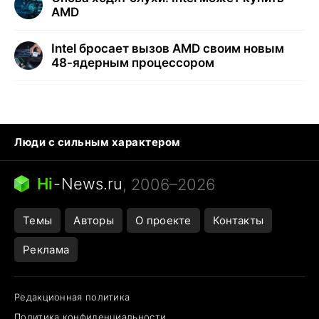
AMD
Intel бросает вызов AMD своим новым
48-ядерным процессором
Люди с сильным характером
Кошка писает на кровать
Тунцы в океанариуме
Ядовитые пауки России
Hi
-
News.ru
, 2006–2026
Города в ядерной войне
Открытие в Google Maps
Темы
Авторы
О проекте
Контакты
Реклама
Редакционная политика
Политика конфиденциальности