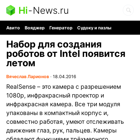
Hi
-
News.ru
Авито
Вояджер
Генератор
Судоку и пазлы
Хобби для мозга
Бензин 100 vs 95
Следующая пандемия
Набор для создания
роботов от Intel появится
летом
Вячеслав Ларионов
∙
18.04.2016
RealSense – это камера с разрешением
1080р, инфракрасный проектор и
инфракрасная камера. Все три модуля
упакованы в компактный корпус и,
совместно работая, умеют отслеживать
движения глаз, рук, пальцев. Камеры
обладают функциями трёхмерного