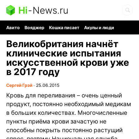
Hi
-
News.ru
Авито
Вояджер
Кошка писает
Акулы и люди
Ядерная война
Ядовитые пауки
Судоку и пазлы
Великобритания начнёт
клинические испытания
искусственной крови уже
в 2017 году
Сергей Грэй
∙
25.06.2015
Кровь для переливания – очень ценный
продукт, постоянно необходимый медикам
в больших количествах. Многочисленные
пункты приёма крови зачастую не
способны покрыть постоянно растущий
спрос, поэтому Национальная служба