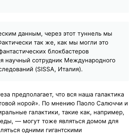
еским данным, через этот туннель мы
актически так же, как мы могли это
-фантастических блокбастеров
ся научный сотрудник Международного
ледований (SISSA, Италия).
еза предполагает, что вся наша галактика
товой норой». По мнению Паоло Салюччи и
иральные галактики, такие как, например,
еды, — могут тоже являться домом для
вляться одними гигантскими