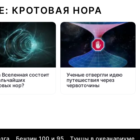
Е: КРОТОВАЯ НОРА
 Вселенная состоит
Ученые отвергли идею
ельчайших
путешествия через
овых нор?
червоточины
зга
Бензин 100 и 95
Тунцы в океанариуме