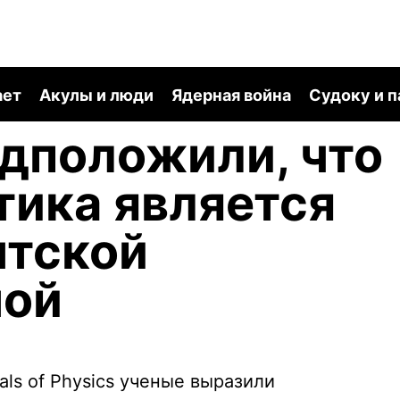
ает
Акулы и люди
Ядерная война
Судоку и 
дположили, что
тика является
нтской
ной
als of Physics ученые выразили