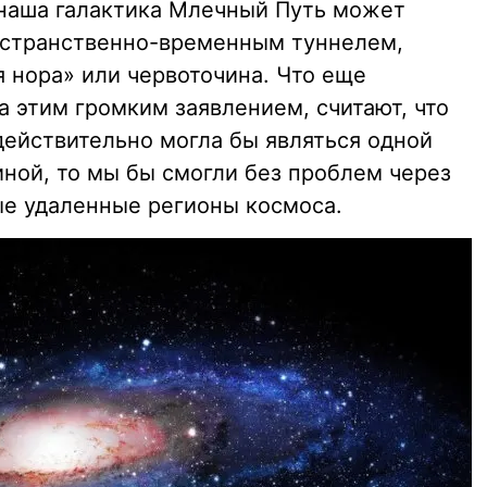
 наша галактика Млечный Путь может
остранственно-временным туннелем,
 нора» или червоточина. Что еще
а этим громким заявлением, считают, что
действительно могла бы являться одной
иной, то мы бы смогли без проблем через
ые удаленные регионы космоса.