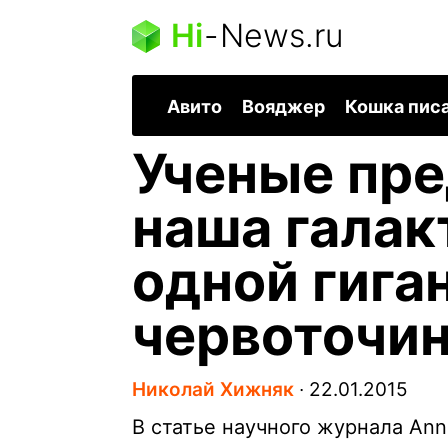
Hi
-
News.ru
Авито
Вояджер
Кошка пис
Ученые пре
наша галак
одной гига
червоточи
Николай Хижняк
∙
22.01.2015
В статье научного журнала Ann