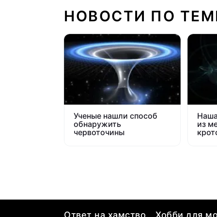
НОВОСТИ ПО ТЕМ
Ученые нашли способ
Наша
обнаружить
из м
червоточины
крот
Ответ на хамство
Хобби для мо