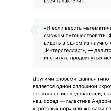
всей галактики».
«И если верить математич
сможем путешествовать. Ф
видеть в одном из научно
„Интерстеллар“», — делит
института продвинутых исс
Другими словами, данная гипот
является одной сплошной «кро
его коллег-исследователей, сп
наш сосед — галактика Андром
«кротовых нор» или же сами я