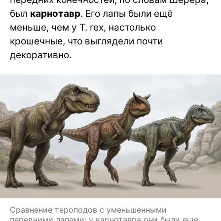
был
карнотавр
. Его лапы были ещё
меньше, чем у T. rex, настолько
крошечные, что выглядели почти
декоративно.
Сравнение тероподов с уменьшенными
передними лапами: у карнотавра они были еще