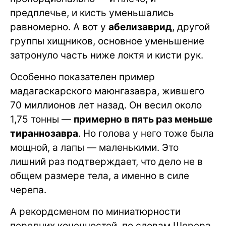
предплечье, и кисть уменьшались
равномерно. А вот у
абелизаврид
, другой
группы хищников, основное уменьшение
затронуло часть ниже локтя и кисти рук.
Особенно показателен пример
мадагаскарского маюнгазавра, жившего
70 миллионов лет назад. Он весил около
1,75 тонны —
примерно в пять раз меньше
тираннозавра
. Но голова у него тоже была
мощной, а лапы — маленькими. Это
лишний раз подтверждает, что дело не в
общем размере тела, а именно в силе
черепа.
А рекордсменом по миниатюрности
передних конечностей, по словам Шерера,