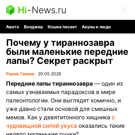
Hi
-
News.ru
Авито
Вояджер
Кошка писает
Акулы и люди
Ядерная война
Судоку и пазлы
Ядовитые пауки
Почему у тираннозавра
были маленькие передние
лапы? Секрет раскрыт
Рамис Ганиев
∙
20.05.2026
Передние лапы тираннозавра
— один из
самых узнаваемых парадоксов в мире
палеонтологии. Они выглядят комично, и
уже давно стали основой для смешных
мемов. Как у девятитонного хищника
с
чудовищной силой укуса
оказались такие
нелепо маленькие ручки?