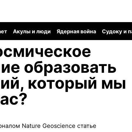
ает
Акулы и люди
Ядерная война
Судоку и 
осмическое
ие образовать
ий, который мы
ас?
налом Nature Geoscience статье