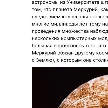
астрономы из Университета шт
том, что планета Меркурий, ка
следствием колоссального кос
многие миллиарды лет тому наз
проведения множества наблюде
нескольких компьютерных моде
большая вероятность того, чт
Меркурий обязан другому косм
с Землю), с которым она столк