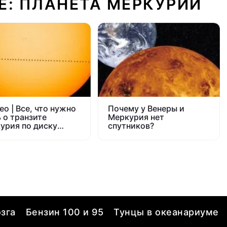
Е: ПЛАНЕТА МЕРКУРИЙ
ео | Все, что нужно
Почему у Венеры и
ь о транзите
Меркурия нет
урия по диску
спутников?
ца
зга
Бензин 100 и 95
Тунцы в океанариуме