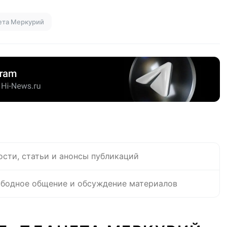
ета Меркурий
ости, статьи и анонсы публикаций
бодное общение и обсуждение материалов