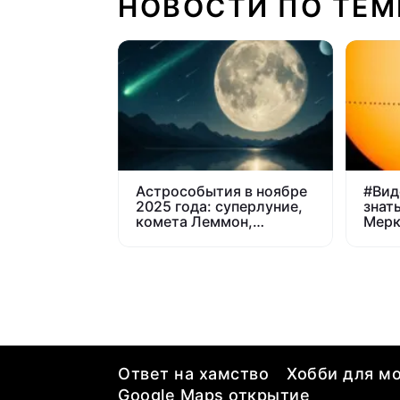
НОВОСТИ ПО ТЕМ
Астрособытия в ноябре
#
Вид
2025 года: суперлуние,
знат
комета Леммон,
Мерк
ретроградный Меркурий
Солн
и звездопады
Ответ на хамство
Хобби для мо
Google Maps открытие