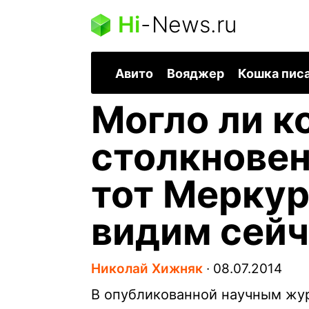
Hi
-
News.ru
Авито
Вояджер
Кошка пис
Могло ли к
столкновен
тот Меркур
видим сейч
Николай Хижняк
∙
08.07.2014
В опубликованной научным жур