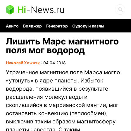
Hi
-
News.ru
Авито
Вояджер
Генератор
Судоку и пазлы
Хобби для мозга
Бензин 100 vs 95
Следующая пандемия
Лишить Марс магнитного
поля мог водород
Николай Хижняк
∙
04.04.2018
Утраченное магнитное поле Марса могло
«утонуть» в ядре планеты. Избыток
водорода, появившийся в результате
расщепления молекул воды и
скопившийся в марсианской мантии, мог
остановить конвекцию (теплообмен),
выключив таким образом магнитосферу
планеты навсегда. С таким