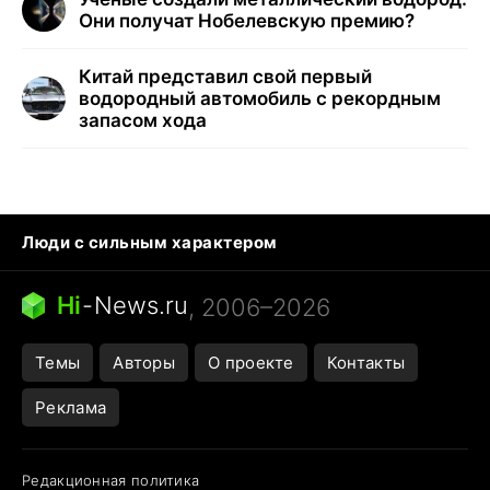
Они получат Нобелевскую премию?
Китай представил свой первый
водородный автомобиль с рекордным
запасом хода
Люди с сильным характером
Кошка писает на кровать
Тунцы в океанариуме
Ядовитые пауки России
Hi
-
News.ru
, 2006–2026
Города в ядерной войне
Открытие в Google Maps
Темы
Авторы
О проекте
Контакты
Реклама
Редакционная политика