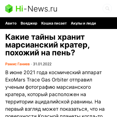
Hi
-
News.ru
Авито
Вояджер
Кошка писает
Акулы и люди
Ядерная война
Судоку и пазлы
Ядовитые пауки
Какие тайны хранит
марсианский кратер,
похожий на пень?
Рамис Ганиев
∙
31.01.2022
В июне 2021 года космический аппарат
ExoMars Trace Gas Orbiter отправил
ученым фотографию марсианского
кратера, который расположен на
территории ацидалийской равнины. На
первый взгляд может показаться, что на
поверхности Красной планеты когда-то