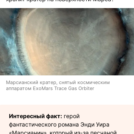
Марсианский кратер, снятый космическим
аппаратом ExoMars Trace Gas Orbiter
Интересный факт:
герой
фантастического романа Энди Уира
«Марсианин», который из-за песчаной