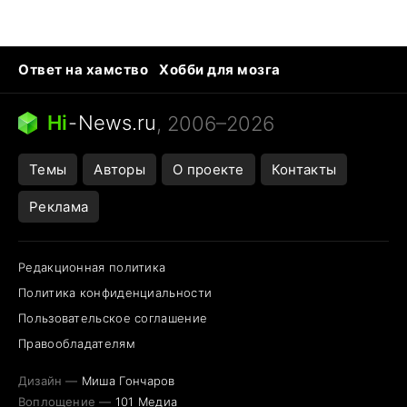
Ответ на хамство
Хобби для мозга
Бензин 100 и 95
Тунцы в океанариуме
Следующая пандемия
Google Maps открытие
Hi
-
News.ru
, 2006–2026
Темы
Авторы
О проекте
Контакты
Реклама
Редакционная политика
Политика конфиденциальности
Пользовательское соглашение
Правообладателям
Дизайн —
Миша Гончаров
Воплощение —
101 Медиа