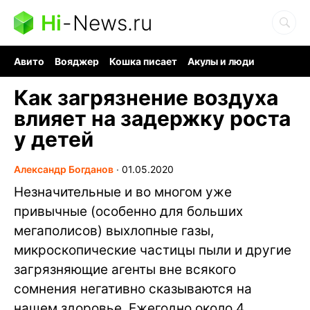
Hi
-
News.ru
Авито
Вояджер
Кошка писает
Акулы и люди
Ядерная война
Судоку и пазлы
Ядовитые пауки
Как загрязнение воздуха
влияет на задержку роста
у детей
Александр Богданов
∙
01.05.2020
Незначительные и во многом уже
привычные (особенно для больших
мегаполисов) выхлопные газы,
микроскопические частицы пыли и другие
загрязняющие агенты вне всякого
сомнения негативно сказываются на
нашем здоровье. Ежегодно около 4