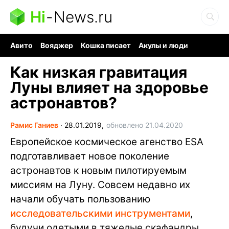
Hi
-
News.ru
Авито
Вояджер
Кошка писает
Акулы и люди
Ядерная война
Ядовитые пауки
Судоку и пазлы
Как низкая гравитация
Луны влияет на здоровье
астронавтов?
Рамис Ганиев
∙
28.01.2019,
обновлено 21.04.2020
Европейское космическое агенство ESA
подготавливает новое поколение
астронавтов к новым пилотируемым
миссиям на Луну. Совсем недавно их
начали обучать пользованию
исследовательскими инструментами
,
будучи одетыми в тяжелые скафандры,