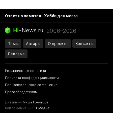
Ответ на хамство
Хобби для мозга
Бензин 100 vs 95
Тунцы в океанариуме
Следующая пандемия
Google Maps открытие
Hi
-
News.ru
, 2006–2026
Темы
Авторы
О проекте
Контакты
Реклама
Редакционная политика
Политика конфиденциальности
Пользовательское соглашение
Правообладателям
Дизайн —
Миша Гончаров
Воплощение —
101 Медиа